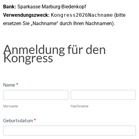
Bank:
Sparkasse Marburg-Biedenkopf
Verwendungszweck:
Kongress2026Nachname
(bitte
ersetzen Sie „Nachname“ durch Ihren Nachnamen).
Anmeldung für den
Anmeldung
Kongress
für
den
Kongress
Name
*
Vorname
Nachname
Vorname
Nachname
Geburtsdatum
*